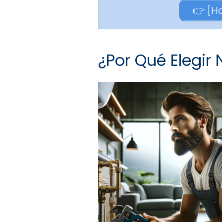
👉 [H
¿Por Qué Elegir