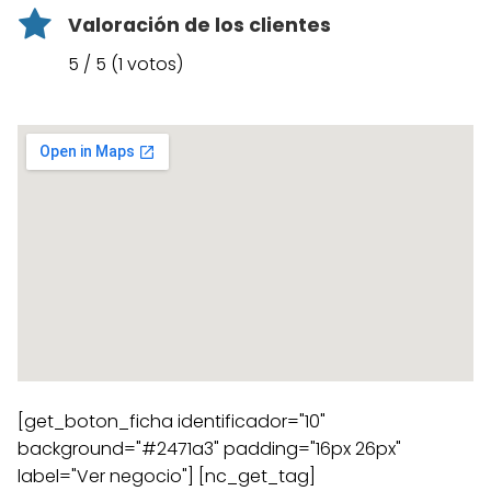
Valoración de los clientes
5 / 5 (1 votos)
[get_boton_ficha identificador="10"
background="#2471a3" padding="16px 26px"
label="Ver negocio"] [nc_get_tag]