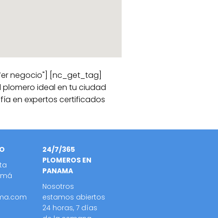
Ver negocio"] [nc_get_tag]
 plomero ideal en tu ciudad
nfía en expertos certificados
TO
24/7/365
PLOMEROS EN
ta
PANAMA
amá
Nosotros
ma.com
estamos abiertos
24 horas, 7 días