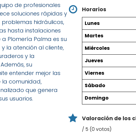
quipo de profesionales
Horarios
ce soluciones rápidas y
 problemas hidráulicos,
Lunes
s hasta instalaciones
Martes
e a Plomería Palma es su
 la atención al cliente,
Miércoles
raderos y la
Jueves
. Además, su
ite entender mejor las
Viernes
e la comunidad,
Sábado
onalizado que genera
Domingo
sus usuarios.
Valoración de los c
/ 5 (0 votos)