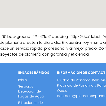
="9" background="#2471a3" padding="16px 26px" label="
de plomería afecten tu día a día. Encuentra hoy mismo al
ecibe un servicio rápido, profesional y al mejor precio. Co
proyectos de plomería con garantía y eficiencia.
ENLACES RÁPIDOS
INFORMACIÓN DE CONTAC
Inicio
Ciudad de Panamá, Bella Vis
Provincia de Panamá y Pan
Servicios
Oeste
Detección de
contacto@plomeroenpana
Fugas de Agua
Filtraciones de